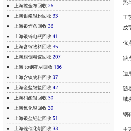
热
上海擦金布回收
26
上海银浆银粉回收
33
工
上海银焊条回收
36
成
上海银锌电瓶回收
41
优
上海含镓物料回收
35
上海粗铟粗镓回收
207
缺
上海ito铟靶材回收
186
适
上海含镍物料回收
37
上海金盐银盐回收
42
随
上海硝酸银回收
30
域
上海氯化银回收
30
铟
上海银盐钯盐回收
51
上海镍催化剂回收
33
主