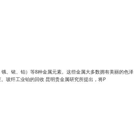
铑、钯、锇、铱、铂）等8种金属元素。这些金属大多数拥有美丽的色
。玻纤工业铂的回收 昆明贵金属研究所提出，将P