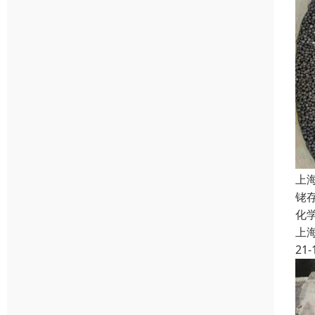
上
铑
化
上
21-