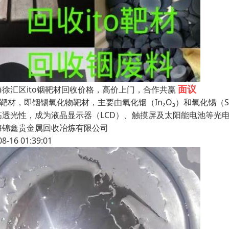
面议
海徐汇区ito铟靶材回收价格，高价上门，合作共赢
TO靶材，即铟锡氧化物靶材，主要由氧化铟（In₂O₃）和氧化锡（
高透光性，成为液晶显示器（LCD）、触摸屏及太阳能电池等光
海锦鑫贵金属回收冶炼有限公司
08-16 01:39:01