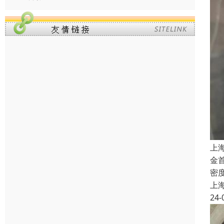
上
金首
密度
上
24-