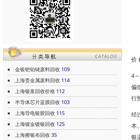
价
金银钯铂铑废料回收
109
4
上海贵金属废料回收
114
偏
上海银浆回收价格
112
行
半导体芯片蓝膜回收
103
上海导电银胶回收
115
经
上海镀金镀银回收
125
本
上海擦银布回收
35
银