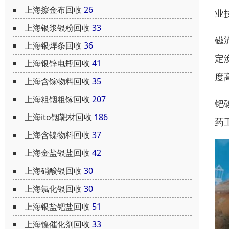
上海擦金布回收
26
业
上海银浆银粉回收
33
磁
上海银焊条回收
36
定
上海银锌电瓶回收
41
度
上海含镓物料回收
35
上海粗铟粗镓回收
207
钯
上海ito铟靶材回收
186
药
上海含镍物料回收
37
上海金盐银盐回收
42
上海硝酸银回收
30
上海氯化银回收
30
上海银盐钯盐回收
51
上海镍催化剂回收
33